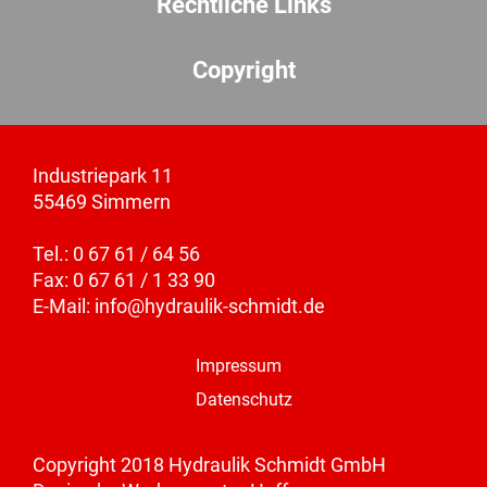
Rechtliche Links
Copyright
Industriepark 11
55469 Simmern
Tel.: 0 67 61 / 64 56
Fax: 0 67 61 / 1 33 90
E-Mail:
info@hydraulik-schmidt.de
Impressum
Datenschutz
Copyright 2018 Hydraulik Schmidt GmbH